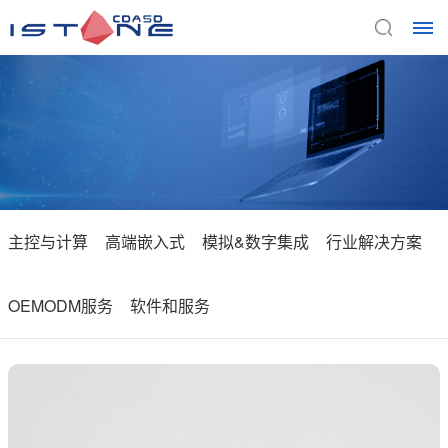
首
页
关
于
主控与计算
高端嵌入式
模拟&数字集成
行业解决方案
我
OEMODM服务
软件和服务
们
公
产
司
品
介
绍
与