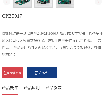
应
联
&
用
数
系
CPB5017
场
字
景
我
集
成
CPB5017是一款以国产龙芯2K1000为核心的3U主控器，具备多种
们
行
通讯接口和大容量数据存储。整板全国产器件设计,功耗低，可靠
联
业
性高。 产品采用SMT表面贴装工艺，导热铝合金冷板散热，整体
系
解
结构紧凑
方
决
式
方
招
留言咨询
产品手册
案
聘
OEMODM
信
产品概述
产品应用
产品参数
服务
息
软
件