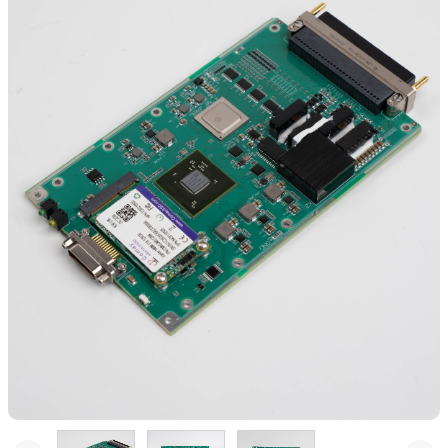
企
服
业
文
务
化
主
资
荣
控
誉
讯
与
资
计
动
质
算
企
态
高
业
资
端
应
风
讯
嵌
用
采
动
入
态
式
场
模
景
拟