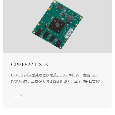
企
服
业
文
务
化
主
资
荣
控
誉
讯
与
资
计
动
质
算
CPB6822-LX-B
企
态
高
业
资
端
应
CPM6112-LX型处理器以龙芯2K1000为核心，表贴4GB
风
讯
DDR3内存，具有强大的计算处理能力。本主控器具有PCIE
嵌
用
采
动
信号、GPIO信号、千兆网络接口、多路串口、多路外部中
入
断以及本地总线接口
态
式
场
模
景
拟