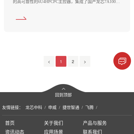
的高可靠性的6U4HPCPC主控器，集成了国产龙芯7A1000
桥片以及丰富的外部接口。
<
1
2
>
回到顶部
友情链接：
龙芯中科
/
申威
/
捷世智通
/
飞腾
/
首页
关于我们
产品与服务
资讯动态
应用场景
联系我们