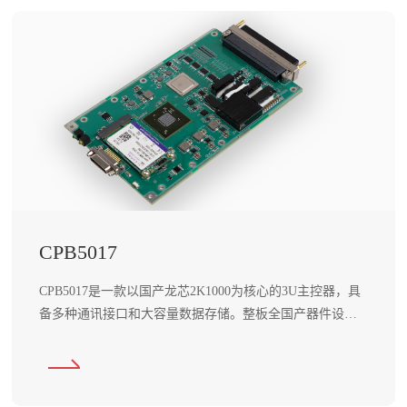
应
联
&
用
数
系
场
字
景
我
集
成
们
行
联
业
系
解
方
决
式
CPB5017
方
招
CPB5017是一款以国产龙芯2K1000为核心的3U主控器，具
案
聘
备多种通讯接口和大容量数据存储。整板全国产器件设计,
OEMODM
信
功耗低，可靠性高。 产品采用SMT表面贴装工艺，导热铝
服务
息
合金冷板散热，整体结构紧凑
软
件