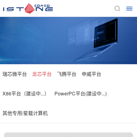
首
页
关
于
瑞芯微平台
龙芯平台
飞腾平台
申威平台
我
X86平台（建设中...）
PowerPC平台(建设中...)
们
公
产
其他专用/星载计算机
司
品
介
绍
与