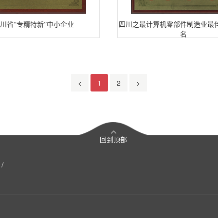
川省“专精特新”中小企业
四川之最计算机零部件制造业最
名
<
1
2
>
回到顶部
/