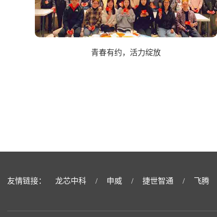
青春有约，活力绽放
友情链接：
龙芯中科
/
申威
/
捷世智通
/
飞腾