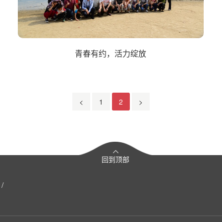
青春有约，活力绽放
<
1
2
>
回到顶部
/