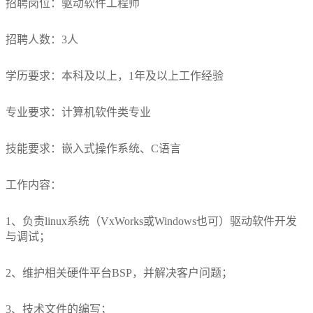
招聘岗位：驱动软件工程师
企
服
业
招聘人数：3人
文
务
化
学历要求：本科及以上，1年及以上工作经验
主
资
荣
控
专业要求：计算机软件类专业
誉
讯
与
资
计
动
技能要求：嵌入式操作系统、C语言
质
算
企
态
高
工作内容：
业
资
端
应
风
讯
1、负责linux系统（VxWorks或Windows也可）驱动软件开发
嵌
用
与调试；
采
动
入
态
式
场
2、维护相关硬件平台BSP，并解决客户问题；
模
景
拟
3、技术文件的编写；