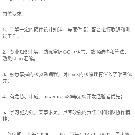
应
联
&
用
岗位要求：
数
系
场
字
景
1、了解一定的硬件设计知识，与硬件设计配合进行联调和测
我
集
试工作；
成
们
行
2、专业知识扎实，熟练掌握C/C++语言、数据结构和算法，
联
熟悉Linux汇编。
业
系
解
方
3、熟悉掌握内核驱动编程，对Linux内核原理有深入了解者优
决
式
先；
方
招
4、有龙芯、申威、powerpc、x86等架构开发经验者优先；
案
聘
OEMODM
信
5、学习能力强，实事求是，具有较强的责任心和团队协作精
服务
息
神；
软
件
工作时间：上午：9:00---12:00，下午：13:30---18:00，周末双