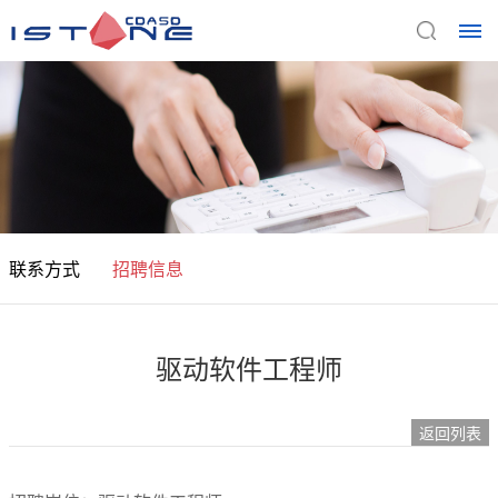
首
页
关
于
联系方式
招聘信息
我
们
驱动软件工程师
公
产
司
返回列表
品
介
绍
与