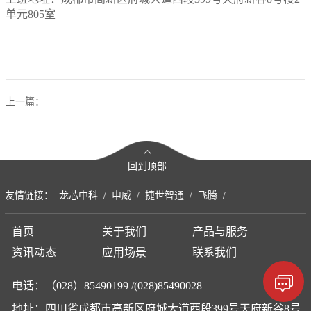
单元805室
和
服
务
上一篇：
回到顶部
友情链接：
龙芯中科
/
申威
/
捷世智通
/
飞腾
/
首页
关于我们
产品与服务
资讯动态
应用场景
联系我们
电话：（028）85490199 /(028)85490028
地址：四川省成都市高新区府城大道西段399号天府新谷8号