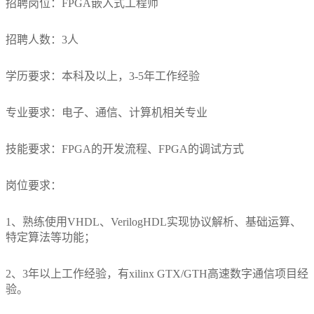
招聘岗位：FPGA嵌入式工程师
企
服
业
招聘人数：3人
文
务
化
学历要求：本科及以上，3-5年工作经验
主
资
荣
控
专业要求：电子、通信、计算机相关专业
誉
讯
与
资
计
动
技能要求：FPGA的开发流程、FPGA的调试方式
质
算
企
态
高
岗位要求：
业
资
端
应
风
讯
1、熟练使用VHDL、VerilogHDL实现协议解析、基础运算、
嵌
用
特定算法等功能；
采
动
入
态
式
场
2、3年以上工作经验，有xilinx GTX/GTH高速数字通信项目经
模
验。
景
拟