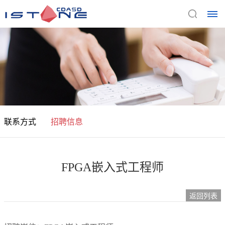
首
页
关
于
联系方式
招聘信息
我
们
FPGA嵌入式工程师
公
产
司
返回列表
品
介
绍
与