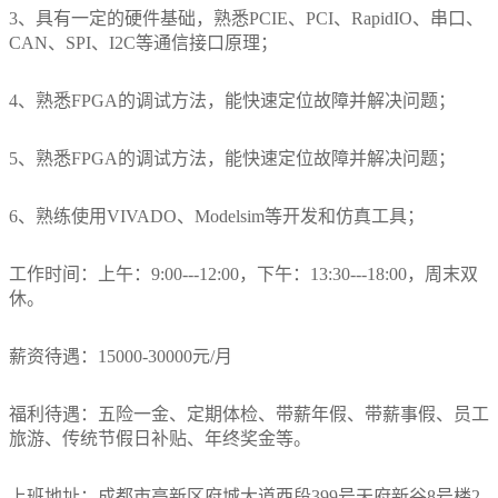
应
联
3、具有一定的硬件基础，熟悉PCIE、PCI、RapidIO、串口、
&
用
CAN、SPI、I2C等通信接口原理；
数
系
场
字
4、熟悉FPGA的调试方法，能快速定位故障并解决问题；
景
我
集
成
5、熟悉FPGA的调试方法，能快速定位故障并解决问题；
们
行
联
6、熟练使用VIVADO、Modelsim等开发和仿真工具；
业
系
解
方
工作时间：上午：9:00---12:00，下午：13:30---18:00，周末双
决
式
休。
方
招
薪资待遇：15000-30000元/月
案
聘
OEMODM
信
福利待遇：五险一金、定期体检、带薪年假、带薪事假、员工
服务
息
旅游、传统节假日补贴、年终奖金等。
软
件
上班地址：成都市高新区府城大道西段399号天府新谷8号楼2